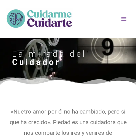
Ir
Main
al
Men
contenido
La mirada del
Cuidador
«Nuetro amor por él no ha cambiado, pero si
que ha crecido». Piedad es una cuidadora que
nos comparte los ires y venires de