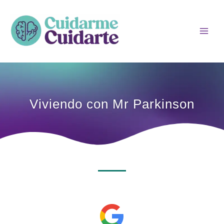
Ir
Main
al
Men
contenido
Viviendo con Mr Parkinson