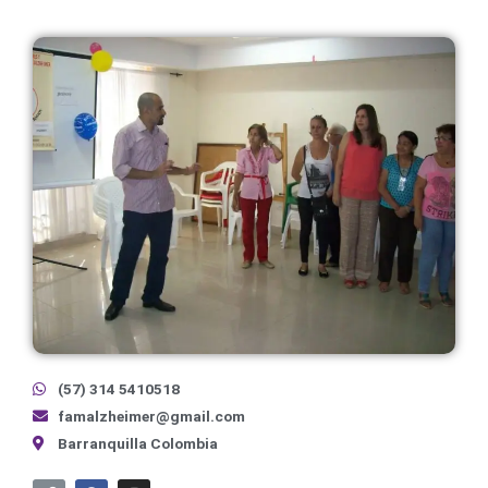
(57) 314 5410518
famalzheimer@gmail.com
Barranquilla Colombia
L
F
I